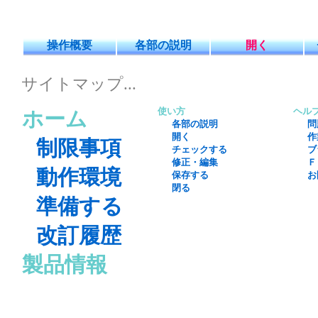
操作概要
各部の説明
開く
サイトマップ...
使い方
ヘル
ホーム
各部の説明
問
開く
作
制限事項
チェックする
ブ
修正・編集
Ｆ
動作環境
保存する
お
閉る
準備する
改訂履歴
製品情報